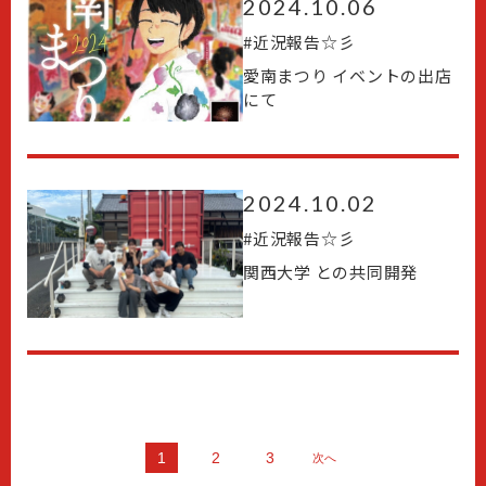
2024.10.06
#
近況報告☆彡
愛南まつり イベントの出店
にて
2024.10.02
#
近況報告☆彡
関西大学 との共同開発
1
2
3
次へ