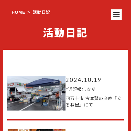
HOME
活動日記
>
活動日記
2024.10.19
#
近況報告☆彡
四万十市 古津賀の産直『あ
るね屋』にて