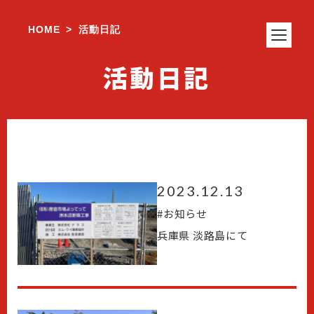
HOME
活動日記
>
活動日記
2023.12.13
#
お知らせ
兵庫県 淡路島にて