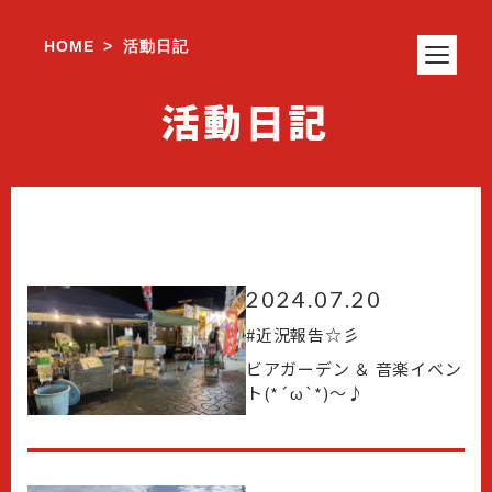
HOME
活動日記
>
活動日記
2024.07.20
#
近況報告☆彡
ビアガーデン ＆ 音楽イベン
ト(*´ω`*)～♪