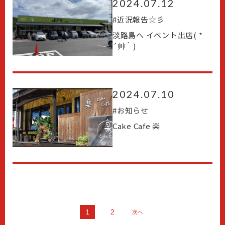
2024.07.12
#
近況報告☆彡
淡路島へ イベント出店( *
´艸｀)
2024.07.10
#
お知らせ
Cake Cafe 楽
1
2
次へ